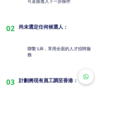
可直接進入下一步操作
02
尚未選定任何候選人：
聯繫 Lili，享用全面的人才招聘服
務
03
計劃將現有員工調至香港：
諮詢 Lili，獲取簽證申請及搬遷相
關支援服務
下一步