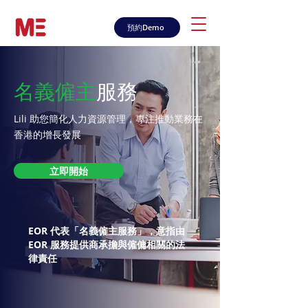
預約Demo
名義
僱
主
服務
Lili 助您簡化人力資源管理，專注推動業務在
香港的增長發展
立即開始
EOR 代表「名義僱主服務」，意指由
EOR 服務提供商承擔與僱傭相關的法
律責任