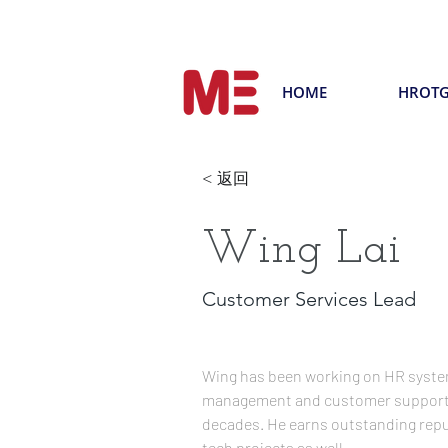
HOME
HROT
< 返回
Wing Lai
Customer Services Lead
Wing has been working on HR system
management and customer support s
decades. He earns outstanding repu
tech projects as well.