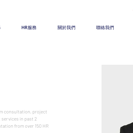
G
HR服務
關於我們
聯絡我們
 consultation, project 
ervices in past 2 
tation from over 150 HR 