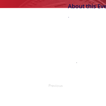
About this Ev
.
.
Previous