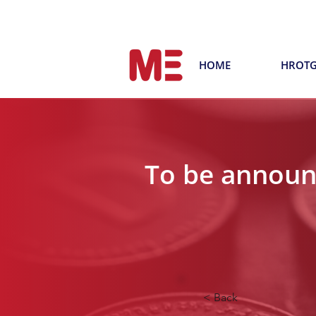
HOME
HROT
To be annou
< Back